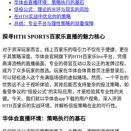
华体会直播环境：策略执行的基石
倍投公式：理论的光环与现实的风险
在HTH实战中优化你的策略
总结：专业平台与理性策略的双重保障
探寻HTH SPORTS百家乐直播的魅力核心
对于资深玩家而言，线上百家乐的吸引力不仅在于便捷，更在
于其策略深度。华体会官网旗下的HTH百家乐live平台，凭借
高清流畅的直播画面、专业的荷官互动以及公正的发牌过程，
成为了众多玩家的首选。玩家在华体会体育首页注册登录后，
可以轻松进入这个充满临场感的虚拟赌场。然而，一个平台的
优势远不止于视听体验，其背后能否支持复杂的投注策略，如
备受争议的“倍投公式”的实际应用，才是检验其专业性的关
键。今天，我们就以华体会app下载的用户视角，深入评测
HTH百家乐的实战环境，并解析倍投策略在此的可行性。
华体会直播环境：策略执行的基石