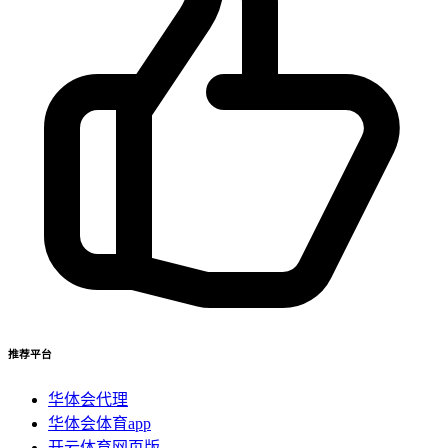
推荐平台
华体会代理
华体会体育app
开云体育网页版