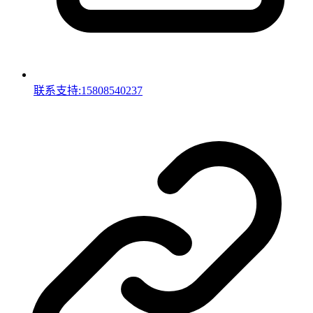
联系支持:15808540237