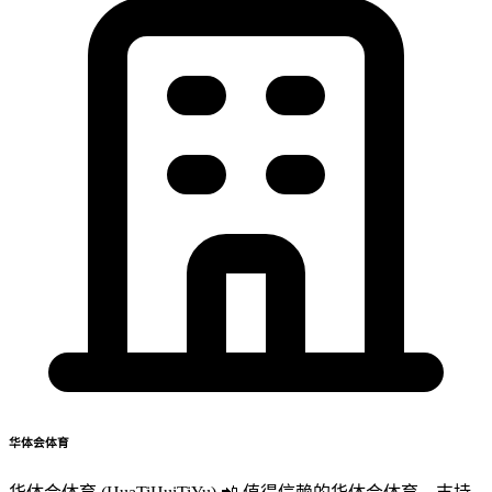
华体会体育