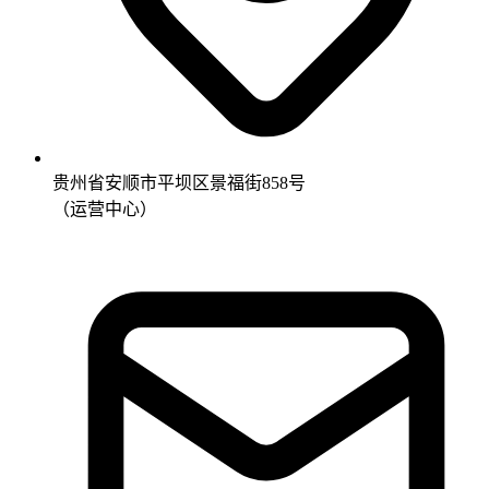
贵州省安顺市平坝区景福街858号
（运营中心）