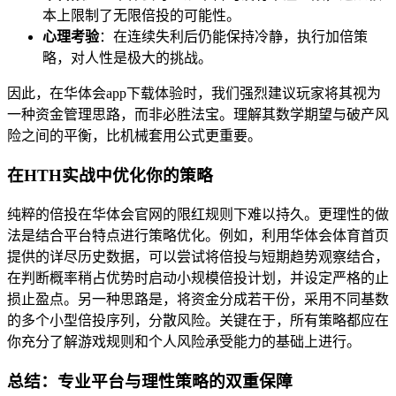
本上限制了无限倍投的可能性。
心理考验
：在连续失利后仍能保持冷静，执行加倍策
略，对人性是极大的挑战。
因此，在华体会app下载体验时，我们强烈建议玩家将其视为
一种资金管理思路，而非必胜法宝。理解其数学期望与破产风
险之间的平衡，比机械套用公式更重要。
在HTH实战中优化你的策略
纯粹的倍投在华体会官网的限红规则下难以持久。更理性的做
法是结合平台特点进行策略优化。例如，利用华体会体育首页
提供的详尽历史数据，可以尝试将倍投与短期趋势观察结合，
在判断概率稍占优势时启动小规模倍投计划，并设定严格的止
损止盈点。另一种思路是，将资金分成若干份，采用不同基数
的多个小型倍投序列，分散风险。关键在于，所有策略都应在
你充分了解游戏规则和个人风险承受能力的基础上进行。
总结：专业平台与理性策略的双重保障