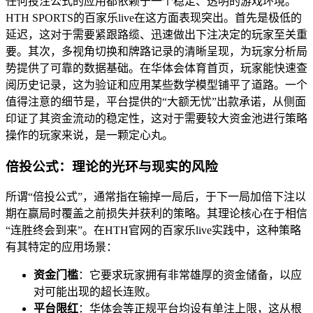
任何投注公式的应用都依赖于一个稳定、透明的游戏环境。
HTH SPORTS的百家乐live在这方面表现突出。首先是极低的
延迟，这对于需要紧跟路缆、迅速做出下注决定的玩家至关重
要。其次，多视角切换和牌路记录的清晰呈现，为玩家分析局
势提供了可靠的数据基础。在华体会体育首页，玩家能快速查
阅历史记录，这为验证和应用某些数学模型铺平了道路。一个
值得注意的细节是，平台提供的“大额无忧”出款承诺，从侧面
印证了其资金流动的稳定性，这对于需要较大资金池进行策略
操作的玩家来说，是一颗定心丸。
倍投公式：理论的光环与现实的风险
所谓“倍投公式”，通常指在输掉一局后，于下一局加倍下注以
期在赢局时覆盖之前损失并获利的策略。其理论核心在于相信
“连胜终会到来”。在HTH官网的百家乐live实践中，这种策略
有其特定的应用场景：
资金门槛
：它要求玩家拥有非常雄厚的资金储备，以应
对可能出现的超长连败。
平台限红
：华体会等正规平台均设有单注上限，这从根