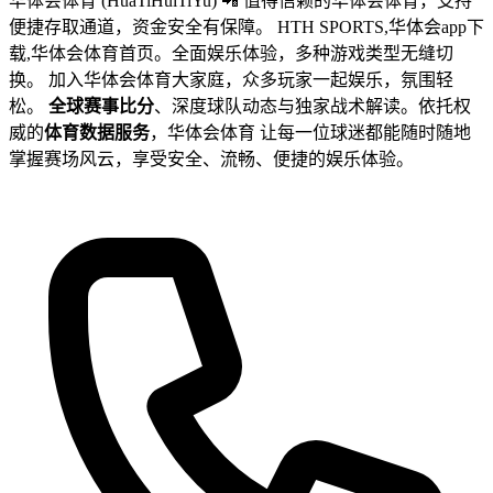
华体会体育 (HuaTiHuiTiYu) 📲 值得信赖的华体会体育，支持
便捷存取通道，资金安全有保障。 HTH SPORTS,华体会app下
载,华体会体育首页。全面娱乐体验，多种游戏类型无缝切
换。 加入华体会体育大家庭，众多玩家一起娱乐，氛围轻
松。
全球赛事比分
、深度球队动态与独家战术解读。依托权
威的
体育数据服务
，华体会体育 让每一位球迷都能随时随地
掌握赛场风云，享受安全、流畅、便捷的娱乐体验。