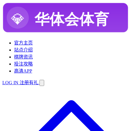
官方主页
站点介绍
棋牌资讯
投注攻略
高清APP
LOG IN
注册有礼