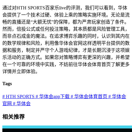
通过对HTH SPORTS百家乐live的评测，我们可以看到，华体
会提供了一个技术过硬、体验上乘的策略实施环境。无论是流
畅的直播还是“大额无忧”的保障，都为严肃玩家创造了条件。
然而，倍投公式或任何投注策略，其本质都是风险管理工具，
而非点石成金的魔法。在追求博弈乐趣的同时，认识到其内在
的数学规律和风险，利用像华体会官网这样透明平台提供的数
据和服务，制定并严守个人游戏纪律，才是长期沉浸于这项娱
乐活动的正确方式。如果您对策略博弈有更深的兴趣，并希望
在一个可靠的环境中实践，不妨前往华体会体育首页了解更多
详情并立即体验。
Tags
# HTH SPORTS
# 华体会app下载
# 华体会体育首页
# 华体会
官网
# 华体会
相关推荐